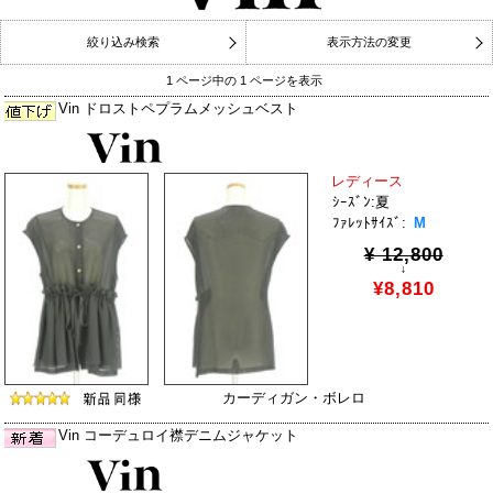
絞り込み検索
表示方法の変更
1 ページ中の 1 ページを表示
Vin ドロストペプラムメッシュベスト
レディース
ｼｰｽﾞﾝ:夏
ﾌｧﾚｯﾄｻｲｽﾞ:
M
¥ 12,800
↓
¥8,810
カーディガン・ボレロ
Vin コーデュロイ襟デニムジャケット