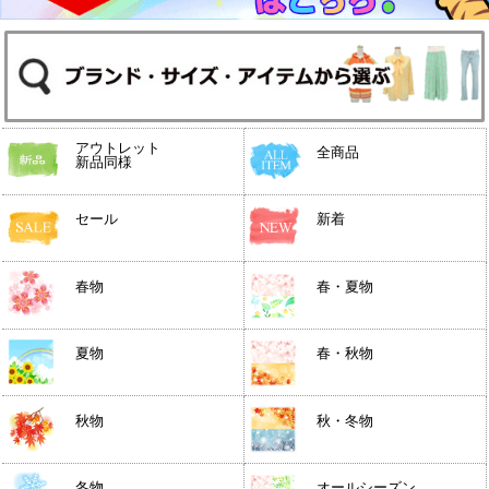
アウトレット
全商品
新品同様
セール
新着
春物
春・夏物
夏物
春・秋物
秋物
秋・冬物
冬物
オールシーズン