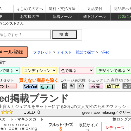
Ａ
はじめての方へ
送料・支払方法
返品受付
商品表示
Ｐ
お客様の声
新着メール
値下げメール
お気に
ファレット
>
テイスト・雑誌で探す
>
InRed
探す
買えない商品を除く
リセット
1ページ表示数
チェックした商品だけを
Red掲載ブランド
dは上質＆カジュアルをモットーにする30代の大人女性のためのファッシ
green label relaxin
スカート・マキシスカート
艶ロング
表記サイズ
レディース
36