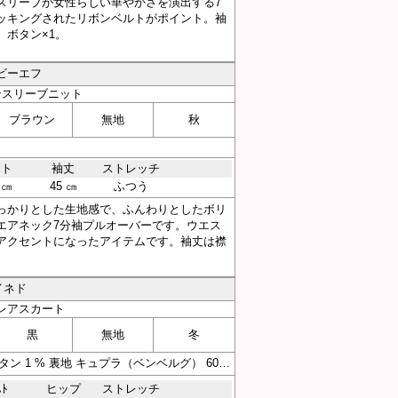
スリーブが女性らしい華やかさを演出する7
ッキングされたリボンベルトがポイント。袖
 ボタン×1。
ービーエフ
ンスリーブニット
ブラウン
無地
秋
スト
袖丈
ストレッチ
 ㎝
45 ㎝
ふつう
っかりとした生地感で、ふんわりとしたボリ
エアネック7分袖プルオーバーです。ウエス
アクセントになったアイテムです。袖丈は襟
。
イネド
レアスカート
黒
無地
冬
素材 裏地 毛 99 % ポリウレタン 1 % 裏地 キュプラ（ベンベルグ） 60 % ポリエステル 100 %
ｽﾄ
ヒップ
ストレッチ