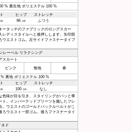
 % 裏生地 ポリエステル 100 %
ｽﾄ
ヒップ
ストレッチ
 ㎝
96 ㎝
ふつう
キータッチのファブリックのロングスカー
人レディスタイルへと後押しします。矢印部
ろウエストゴム。左サイドファスナータイプ
g／グリーンレーベル リラクシング
アスカート
ピンク
無地
春
% 裏地 ポリエステル 100 %
ｽﾄ
ヒップ
ストレッチ
 ㎝
100 ㎝
なし
な色味が目を引き、スタイリングがパッと華
ート。インバーテッドプリーツを施したフレ
出。ウエストのゴールドバックルベルトがこ
後ろウエスト一部ゴム。後ろファスナータイ
イネド
イトスカート