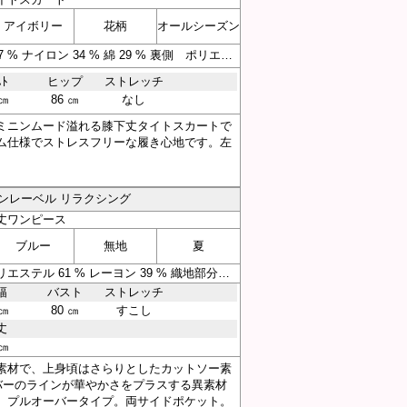
アイボリー
花柄
オールシーズン
素材 表地 表側 レーヨン 37 % ナイロン 34 % 綿 29 % 裏側 ポリエステル 100 % 裏地 キュプラ（ベンベルグ） 100 % ゴム部分 ポリエステル 84 % ポリウレタン 16 % グログラン部分 ポリエステル 100 %
ｽﾄ
ヒップ
ストレッチ
 ㎝
86 ㎝
なし
ミニンムード溢れる膝下丈タイトスカートで
ム仕様でストレスフリーな履き心地です。左
g／グリーンレーベル リラクシング
丈ワンピース
ブルー
無地
夏
素材 上身頃 編地部分 ポリエステル 61 % レーヨン 39 % 織地部分 ポリエステル 100 % 下身頃 表生地 ポリエステル 100 % 裏生地 ポリエステル 100 %
幅
バスト
ストレッチ
 ㎝
80 ㎝
すこし
丈
 ㎝
素材で、上身頃はさらりとしたカットソー素
バーのラインが華やかさをプラスする異素材
。プルオーバータイプ。両サイドポケット。