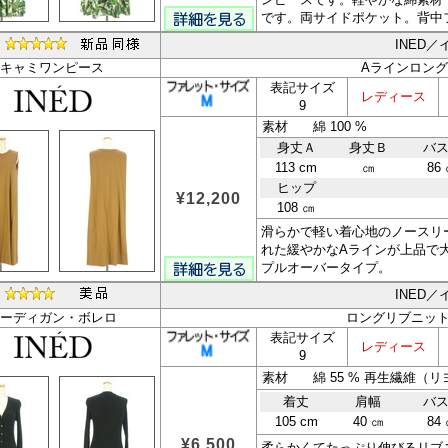
です。両サイドポケット。背中
INED／
キャミワンピース
Aラインロン
表記サイズ
レディース
9
素材 綿 100 %
身丈Ａ
身丈Ｂ
バ
113 cm
㎝
86
ヒップ
¥12,200
108 ㎝
滑らかで軽い着心地のノースリ
れた緩やかなAラインが上品で
プルオーバータイプ。
INED／
ーディガン・ボレロ
ロングリブニッ
表記サイズ
レディース
9
素材 綿 55 % 再生繊維（リヨ
着丈
肩幅
バ
105 cm
40 ㎝
84
¥6,500
柔らかくてたっぷり伸びるリブ