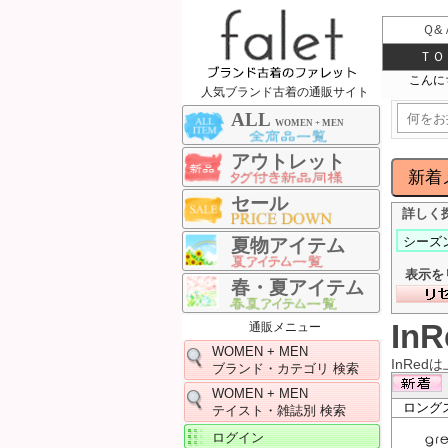
Ｑ&
ＴＯ
人気ブランド古着の通販サイト
ALL
WOMEN + MEN
アウトレット
セール
詳しく
夏物アイテム
表示を
春・夏アイテム
In
通販メニュー
WOMEN + MEN
InRe
ブランド・カテゴリ 検索
WOMEN + MEN
ロング
テイスト・雑誌別 検索
ログイン