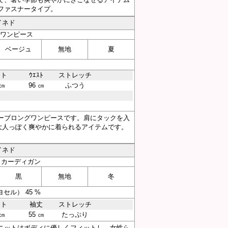
ファスナータイプ。
イネド
グワンピース
ベージュ
無地
夏
スト
ｳｴｽﾄ
ストレッチ
 ㎝
96 ㎝
ふつう
ーブロングワンピースです。肩にタックを入
大人っぽく爽やかに着られるアイテムです。
イネド
トカーディガン
黒
無地
冬
セル） 45 %
スト
袖丈
ストレッチ
 ㎝
55 ㎝
たっぷり
ニットはボディに優しくフィットし、女性ら