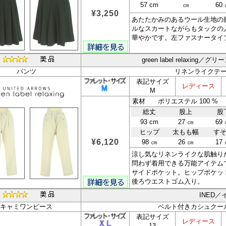
57 cm
㎝
60
¥3,250
あたたかみのあるウール生地の
ルなスカートながらもタックの
華やかです。左ファスナータイ
green label relaxin
パンツ
リネンライクテ
表記サイズ
レディース
M
素材 ポリエステル 100 %
総丈
股上
股
93 cm
27 ㎝
69
ヒップ
太もも幅
す
¥6,120
98 ㎝
26 ㎝
17
涼し気なリネンライクな肌触り
問わず着用できる万能アイテム
サイドポケット。ヒップポケッ
後ろウエストゴム入り。
INED／
キャミワンピース
ベルト付きカシュクー
表記サイズ
レディース
13