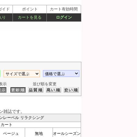
ガイド
ポイント
カート有効時間
入り
カートを見る
ログイン
表示
並び順を変更
ョン雑誌です。
g／グリーンレーベル リラクシング
スカート
ベージュ
無地
オールシーズン