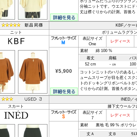
ボリュームたっぷりのラグラン
分袖ニットです。ウエストにド
丈は襟ぐりからの計測。首後ろ
KBF／ケ
ニット
ボリュームラグラ
表記サイズ
レディース
One
素材 綿 100 %
着丈
肩幅
バ
52 cm
- ㎝
100
¥5,900
コットンニットのハリのあるし
ュームスリーブが目を惹くスク
トのドッキングリボンベルトが
ぐりからの計測。首後ろボタン
INED／
スカート
膝下丈ウールフ
表記サイズ
レディース
7
丈Ａ
丈Ｂ
ｳｴ