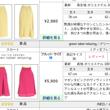
素材 表生地 ポリエステル 100
丈Ａ
丈Ｂ
ｳｴ
78 cm
㎝
62
¥2,980
艶感が綺麗なテロンとしたシル
ト。上品な華やぎを演出し、大
分 糸ひきつれ数か所あり。後
green label relaxin
スカート
ミディ丈フレ
表記サイズ
レディース
36
素材 表地 ポリエステル 100 
丈Ａ
丈Ｂ
ｳｴ
67 cm
㎝
62
マゼンタピンクのヴィヴィッド
¥5,900
やかな印象になるミディ丈スカ
アシルエットが可愛らしさを演
なれ感を高めるアクセントに。
プ
INED／
スカート
総レース膝下タ