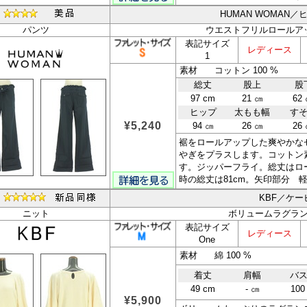
HUMAN WOMAN
パンツ
ウエストフリルロールア
表記サイズ
レディース
1
素材 コットン 100 %
総丈
股上
股
97 cm
21 ㎝
62
ヒップ
太もも幅
す
¥5,240
94 ㎝
26 ㎝
26
裾をロールアップした爽やかな
やぎをプラスします。コットン
す。ジッパーフライ。総丈はロ
時の総丈は81cm。矢印部分 軽
KBF／ケ
ニット
ボリュームラグラ
表記サイズ
レディース
One
素材 綿 100 %
着丈
肩幅
バ
49 cm
- ㎝
100
¥5,900