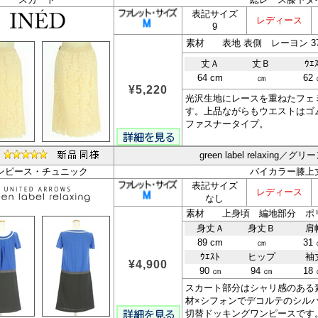
表記サイズ
レディース
9
丈Ａ
丈Ｂ
ｳｴ
64 cm
㎝
62
¥5,220
光沢生地にレースを重ねたフェ
す。上品ながらもウエストはゴ
ファスナータイプ。
green label relaxin
ンピース・チュニック
バイカラー膝上
表記サイズ
レディース
なし
身丈Ａ
身丈Ｂ
肩
89 cm
㎝
31
ｳｴｽﾄ
ヒップ
袖
¥4,900
90 ㎝
94 ㎝
18
スカート部分はシャリ感のある
材×シフォンでデコルテのシル
切替ドッキングワンピースです