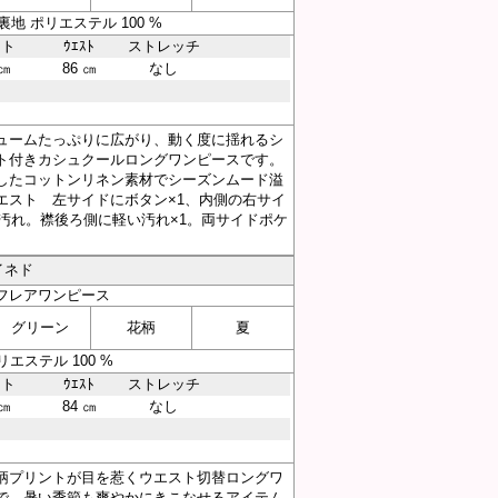
 裏地 ポリエステル 100 %
スト
ｳｴｽﾄ
ストレッチ
 ㎝
86 ㎝
なし
ュームたっぷりに広がり、動く度に揺れるシ
ト付きカシュクールロングワンピースです。
したコットンリネン素材でシーズンムード溢
エスト 左サイドにボタン×1、内側の右サイ
汚れ。襟後ろ側に軽い汚れ×1。両サイドポケ
イネド
フレアワンピース
グリーン
花柄
夏
リエステル 100 %
スト
ｳｴｽﾄ
ストレッチ
 ㎝
84 ㎝
なし
柄プリントが目を惹くウエスト切替ロングワ
で、暑い季節も爽やかにきこなせるアイテム