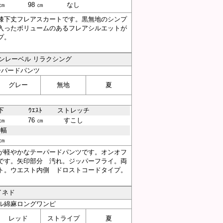
 ㎝
98 ㎝
なし
膝下丈フレアスカートです。黒無地のシンプ
入ったボリュームのあるフレアシルエットが
プ。
g／グリーンレーベル リラクシング
ーパードパンツ
グレー
無地
夏
下
ｳｴｽﾄ
ストレッチ
 ㎝
76 ㎝
すこし
そ幅
 ㎝
が軽やかなテーパードパンツです。オンオフ
です。矢印部分 汚れ。ジッパーフライ。両
ト。ウエスト内側 ドロストコードタイプ。
イネド
ル綿麻ロングワンピ
レッド
ストライプ
夏