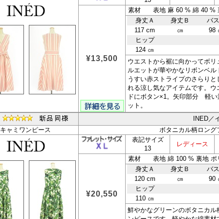
素材 表地 麻 60 % 綿 40 %
身丈Ａ
身丈Ｂ
バ
117 cm
㎝
98
ヒップ
124 ㎝
¥13,500
ウエストから裾に向かってボリ
ルエットが華やかなリボンベル
うすい赤ストライプのさらりと
れる涼し気なアイテムです。ウ
ドにボタン×1。矢印部分 軽い
ット。
INED／
キャミワンピース
ボタニカル柄ロング
表記サイズ
レディース
13
素材 表地 綿 100 % 裏地 ポ
身丈Ａ
身丈Ｂ
バ
120 cm
㎝
90
ヒップ
¥20,550
110 ㎝
鮮やかなグリーンのボタニカル
ンピースです。軽やかな綿素材