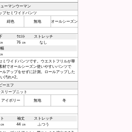
／ヒューマンウーマン
ップセミワイドパンツ
紺色
無地
オールシーズン
下
ｳｴｽﾄ
ストレッチ
 ㎝
76 ㎝
なし
そ幅
 ㎝
セミワイドパンツです。ウエストフリルが華
素材でオールシーズン使いやすいパンツで
ールアップをせずに計測。ロールアップした
い汚れ×2。
ービーエフ
ンスリーブニット
アイボリー
無地
冬
スト
袖丈
ストレッチ
 ㎝
44 ㎝
ふつう